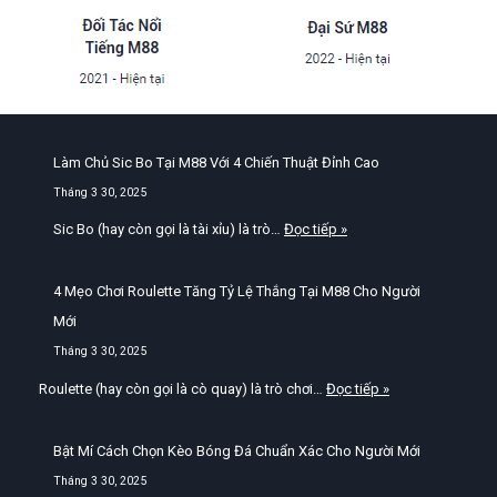
Làm Chủ Sic Bo Tại M88 Với 4 Chiến Thuật Đỉnh Cao
Tháng 3 30, 2025
Sic Bo (hay còn gọi là tài xỉu) là trò…
Đọc tiếp »
4 Mẹo Chơi Roulette Tăng Tỷ Lệ Thắng Tại M88 Cho Người
Mới
Tháng 3 30, 2025
Roulette (hay còn gọi là cò quay) là trò chơi…
Đọc tiếp »
Bật Mí Cách Chọn Kèo Bóng Đá Chuẩn Xác Cho Người Mới
Tháng 3 30, 2025