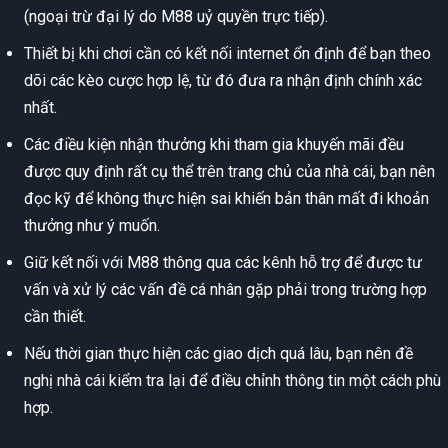
(ngoại trừ đại lý do M88 uỷ quyền trực tiếp).
Thiết bị khi chơi cần có kết nối internet ổn định để bạn theo
dõi các kèo cược hợp lệ, từ đó đưa ra nhận định chính xác
nhất.
Các điều kiện nhận thưởng khi tham gia khuyến mãi đều
được quy định rất cụ thể trên trang chủ của nhà cái, bạn nên
đọc kỹ để không thực hiện sai khiến bản thân mất đi khoản
thưởng như ý muốn.
Giữ kết nối với M88 thông qua các kênh hỗ trợ để được tư
vấn và xử lý các vấn đề cá nhân gặp phải trong trường hợp
cần thiết.
Nếu thời gian thực hiện các giao dịch quá lâu, bạn nên đề
nghị nhà cái kiểm tra lại để điều chỉnh thông tin một cách phù
hợp.